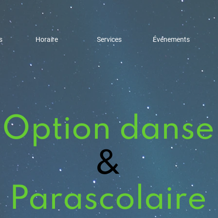
s
Horaire
Services
Événements
Option danse
&
Parascolaire