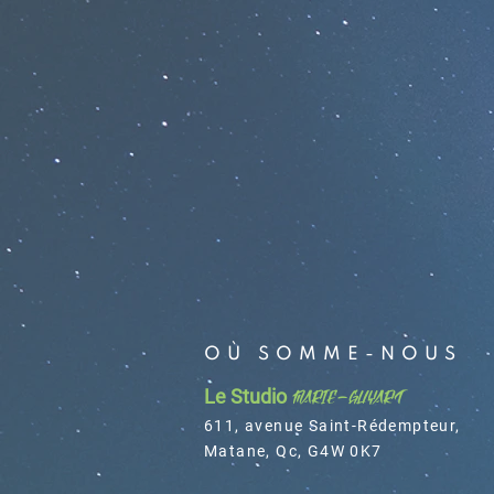
OÙ
SOMME-NOUS
Le Studio
Marie-Guyart
611, avenue Saint-Rédempteur,
Matane, Qc,
G4W 0K7