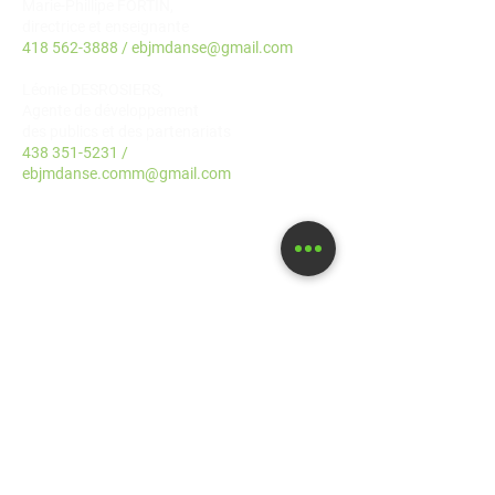
Marie-Phillipe FORTIN,
directrice et enseignante
418 562-3888
/
ebjmdanse@gmail.com
Léonie DESROSIERS,
Agente de développement
des publics et des partenariats
438 351-5231
/
ebjmdanse.comm@gmail.com
POUR NOUS ÉCRIRE