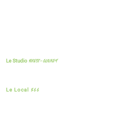
OÙ
SOMME-NOUS
Le Studio
Marie-Guyart
611, avenue Saint-Rédempteur,
Matane, Qc,
G4W 0K7
Le Local
566​
566 av. du Phare Est,
Matane, Qc, G4W 1B1
NOUS CONTACTER